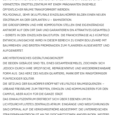
VERNETZTEN STADTTEILZENTRUM MIT EINEM PRÄGNANTEN ENSEMBLE
ÖFFENTLICHER RÄUME TRANSFORMIERT WERDEN.
POLYGONALE, SEHR SKULPTURALE EINZELBAUKÖRPER BILDEN EINEN NEUEN
STADTRAUM AN DER GEPLANTEN U – BAHNSTATION.
DIE GROSSFORMEN UND IHRE KOMPOSITION STELLEN EINE EIGENSTÄNDIGE A
NTWORT AUF DEN ORT DAR UND GARANTIEREN EIN ATTRAKTIVES GESAMTBILD –
BEREITS IN DEN EINZELNEN BAUSTUFEN. DIE FRANCKSTRASSE ALS KÜNFTIGE E
NTWICKLUNGSACHSE WIRD IN DIESEM BEREICH ZU EINEM BOULEVARD MIT B
AUMREIHEN UND BREITEN PROMENADEN ZUM FLANIEREN AUSGEWEITET UND A
UFGEWERTET.
ARCHITEKTONISCHES GESTALTUNGSKONZEPT
DIE BEIDEN GEBÄUDE SIND TEIL EINES GESAMTENSEMBLES, ZEICHNEN SICH
JEDOCH DURCH IHRE SPEZIFISCHE, REPRÄSENTATIVE UND WIEDERERKENNBARE
FORM AUS. DAS HERZ DES NEUEN QUARTIERS, MARKIERT EIN RINGFÖRMIGER
FÜNFECKIGER SOLITÄR.
DIE SETZUNG DER BAUKÖRPER ERÖFFNET VIELFÄLTIGE RAUMSEQUENZEN –
URBANE FREIRÄUME ZUM TREFFEN, ERHOLEN UND KOMMUNIZIEREN FÜR DEN
CAMPUS, ABER AUCH FÜR DIE GANZE STADT.
DAS EINKAUFSZENTRUM ERSTRECKT SICH ÜBER 3 EBENEN UM EIN
LICHTDURCHFLUTETES ZENTRALES ATRIUM. EINGÄNGE UND WEGFÜHRUNGEN
SIND OPTIMAL AUF DIE VERKEHRSSTRÖME ABGESTIMMT. DIE UNTERIRDISCHEN
STRASSENBAHNSTATION IST AN DIE GESCHÄFTSZONEN ANGEBUNDEN. WEITERS I