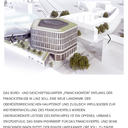
NEXT
PREVIOUS
DAS BÜRO- UND GESCHÄFTSQUARTIER „FRANCKKONTOR“ ENTLANG DER
FRANCKSTRASSE IN LINZ SOLL EINE NEUE LANDMARK DER
OBERÖSTERREICHISCHEN HAUPTSTADT UND ZUGLEICH IMPULSGEBER ZUR
WEITERENTWICKLUNG DES FRANCKVIERTELS WERDEN.
ÜBERGEORDNETE LEITIDEE DES ENTWURFES IST EIN OFFENES, URBANES
STADTGEFÜGE, DAS EINEN MEHRWERT FÜR DAS FRANCKVIERTEL UND SEINE
BEWOHNER:INNEN BIETET. DER BISHER UNBEKANNTE ORT SOLL ZU EINEM