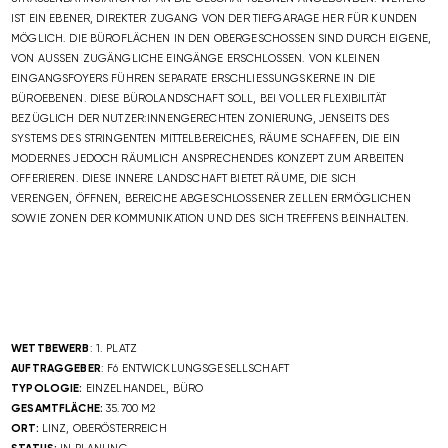
ST EIN EBENER, DIREKTER ZUGANG VON DER TIEFGARAGE HER FÜR KUNDEN M
ÖGLICH. DIE BÜROFLÄCHEN IN DEN OBERGESCHOSSEN SIND DURCH EIGENE, V
ON AUSSEN ZUGÄNGLICHE EINGÄNGE ERSCHLOSSEN. VON KLEINEN EI
NGANGSFOYERS FÜHREN SEPARATE ERSCHLIESSUNGSKERNE IN DIE BÜR
OEBENEN. DIESE BÜROLANDSCHAFT SOLL, BEI VOLLER FLEXIBILITÄT BEZ
ÜGLICH DER NUTZER:INNENGERECHTEN ZONIERUNG, JENSEITS DES SYS
TEMS DES STRINGENTEN MITTELBEREICHES, RÄUME SCHAFFEN, DIE EIN MOD
ERNES JEDOCH RÄUMLICH ANSPRECHENDES KONZEPT ZUM ARBEITEN OFF
ERIEREN. DIESE INNERE LANDSCHAFT BIETET RÄUME, DIE SICH
VERENGEN, ÖFFNEN, BEREICHE ABGESCHLOSSENER ZELLEN ERMÖGLICHEN
SOWIE ZONEN DER KOMMUNIKATION UND DES SICH TREFFENS BEINHALTEN.
WETTBEWERB
: 1. PLATZ
AUFTRAGGEBER
: F6 ENTWICKLUNGSGESELLSCHAFT
TYPOLOGIE:
EINZELHANDEL, BÜRO
GESAMTFLÄCHE:
35.700 M2
ORT:
LINZ, OBERÖSTERREICH