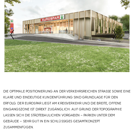
NEXT
PREVIOUS
DIE OPTIMALE POSITIONIERUNG AN DER VERKEHRSREICHEN STRASSE SOWIE EINE K
LARE UND EINDEUTIGE KUNDENFÜHRUNG SIND GRUNDLAGE FÜR DEN E
RFOLG. DER EUROSPAR LIEGT AM KREISVERKEHR UND DIE BREITE, OFFENE E
INGANGSZONE IST DIREKT ZUGÄNGLICH. AUF GRUND DER TOPOGRAPHIE L
ASSEN SICH DIE STÄDTEBAULICHEN VORGABEN – PARKEN UNTER DEM G
EBÄUDE – SEHR GUT IN EIN SCHLÜSSIGES GESAMTKONZEPT Z
USAMMENFÜGEN.