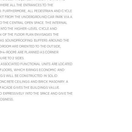
 WHERE ALL THE ENTRANCES TO THE
D. FURTHERMORE, ALL PEDESTRIAN AND CYCLE
EXIT FROM THE UNDERGROUND CAR PARK VIA A
O THE CENTRAL OPEN SPACE. THE INTERNAL
 INTO THE HIGHER-LEVEL CYCLE AND
N OF THE FLOOR PLAN ENVISAGES THE
 AS SOUNDPROOFING BUFFERS AROUND THE
DROOM ARE ORIENTED TO THE OUTSIDE,
3+4-ROOM) ARE PLANNED AS CORNER
RE TO 2 SIDES.
 ASSOCIATED FUNCTIONAL UNITS ARE LOCATED
 FLOORS, WHICH BRINGS ECONOMIC AND
NGS WILL BE CONSTRUCTED IN SOLID
ONCRETE CEILINGS AND BRICK MASONRY. A
FACADE GIVES THE BUILDINGS VALUE.
 EXPRESSIVELY INTO THE SPACE AND GIVE THE
OSINESS.