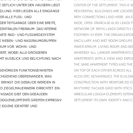
ICH UNTER DEN HÄUSERN LIEGT. DER „
CENTER OF THE SETTLEMENT. THIS IS
G. HIER LIEGEN ALLE EINGÄNGE ZU DE
RESIDENTIAL BUILDINGS ARE LOCATE
 FUSS- UND RADWEG
PATH CONNECTIONS LEAD HERE. AN 
ARAGE ÜBER EINE BREITE, OFFENE
WIDE, OPEN STAIRCASE ALSO LEADS T
EN FREIRAUM. DAS INTERNE WEGENE
NETWORK OF PATHS LEADS DIRECTLY
AD- UND FUSSWEGESYSTEM ÜBER. D
FOOTPATH SYSTEM. THE ORGANIZATIO
EN- UND NASSRAUMGRUPPEN ALS SCH
ANCILLARY AND WET ROOM GROUPS
. WOHN- UND SCHLAFZ
INNER ATRIUM. LIVING ROOM AND BE
EI ALLE GRÖSSEREN WOHNUNGE
WHEREBY ALL LARGER APARTMENTS (
ICK UND BELICHTUNG NACH 2 SEITEN
APARTMENTS WITH A VIEW AND EXPOSU
THE SAME APARTMENT TYPES AND THE
EHÖRIGEN FUNKTIONSEINHEITEN
ON TOP OF EACH OTHER ACROSS ALL
RCHGEHEND ÜBEREINANDER, WAS
ACOUSTIC ADVANTAGES. THE BUILDI
 BRINGT. DIE GEBÄUDE WERDEN IN
CONSTRUCTION WITH REINFORCED C
D ZIEGELMAUERWERK ERRICHTET. EIN
RHYTHMIC FACADE GRID WITH ETICS 
FASSADE GIBT DEN GEBÄUDEN
IRREGULAR LOGGIA ELEMENTS EXTEND
GGIENELEMTENTE GREIFEN EXPRESSIV I
SETTLEMENT ITS OWN IDENTITY AND C
IGENE IDENTITÄT UND W