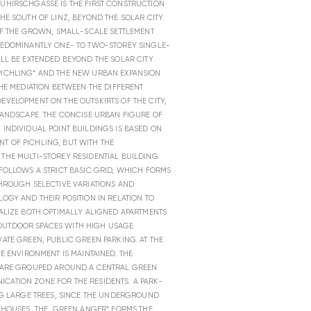
AUHIRSCHGASSE IS THE FIRST CONSTRUCTION
HE SOUTH OF LINZ, BEYOND THE SOLAR CITY.
 OF THE GROWN, SMALL-SCALE SETTLEMENT
PREDOMINANTLY ONE- TO TWO-STOREY SINGLE-
ILL BE EXTENDED BEYOND THE SOLAR CITY
PICHLING“ AND THE NEW URBAN EXPANSION
THE MEDIATION BETWEEN THE DIFFERENT
EVELOPMENT ON THE OUTSKIRTS OF THE CITY,
 LANDSCAPE. THE CONCISE URBAN FIGURE OF
 INDIVIDUAL POINT BUILDINGS IS BASED ON
T OF PICHLING, BUT WITH THE
THE MULTI-STOREY RESIDENTIAL BUILDING.
 FOLLOWS A STRICT BASIC GRID, WHICH FORMS
THROUGH SELECTIVE VARIATIONS AND
OGY AND THEIR POSITION IN RELATION TO
EALIZE BOTH OPTIMALLY ALIGNED APARTMENTS
OUTDOOR SPACES WITH HIGH USAGE
ATE GREEN, PUBLIC GREEN PARKING. AT THE
HE ENVIRONMENT IS MAINTAINED. THE
S ARE GROUPED AROUND A CENTRAL GREEN
CATION ZONE FOR THE RESIDENTS. A PARK-
ING LARGE TREES, SINCE THE UNDERGROUND
E HOUSES. THE „GREEN ANGER“ FORMS THE