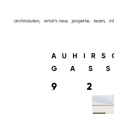
archinauten,
what’s new,
projekte,
team,
in
AUHIRS
GAS
9