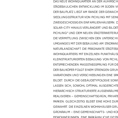
DAS NEUE WOHNQUARTIER AN DER AUHIRSCHG
STÄDEBAULICHEN ENTWICKLUNG IM SÜDEN VON
DER BAUPLATZ LIEGT AM RANDE DER GEWACHS
SIEDLUNGSSTRUKTUR VON PICHLING MIT SEIN
ZWEIGESCHOSSIGEN EINFAMILIENHÄUSERN. DIE
OLAR-CITY HINAUS VERLÄNGERT UND BILDET 
ICHLING“ UND DEM NEUEN STADTERWEITERUNG
IE VERMITTLUNG ZWISCHEN DEN UNTERSCHIED
GANGES MIT DER BEBAUUNG AM STADRAND, 
TURLANDSCHAFT. DIE PRÄGNANTE STÄDTEBAUL
HNQUARTIERS MIT EINZELNEN PUNKTHÄUSERN 
EINSTRUKTURIERTEN BEBAUUNG VON PICHLING
TSPRECHENDEN MASSSTABSSPRUNG FÜR DEN 
BAUKÖPER FOLGT EINEM STRENGEN GRUNDRAS
ATIONEN UND VERSCHIEBUNGEN EINE SPANNE
ET. DURCH DIE GEBÄUDETYPOLOGIE SOWIE DE
EN SICH, SOWOHL OPTIMAL AUSGERICHTETE 
ARCHISCH STRUKTURIERTE AUSSENRÄUME MIT
ISIEREN – GEMEINSCHAFTSGRÜN, PRIVATES G
EN. GLEICHZEITIG BLEIBT EINE HOHE DURCH
HRT. DIE EINZELNEN WOHNHÄUSER GRUPPIER
RAUM – EINE GEMEINSCHAFTS- UND KOMMUNI
HNER:INNEN. EINE PARKÄHNLICHE GESTALTUN