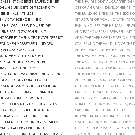
ASSE IST DAS ERSTE BAUFELD EINER
THE NEW RESIDENTIAL QUARTER ON 
 LINZ, JENSEITS DER SOLAR CITY.
SITE OF AN URBAN DEVELOPMENT IN T
ENEN, KLEINTEILIGEN
THE BUILDING SITE IS ON THE EDGE
EN VORWIEGEND EIN- BIS
STRUCTURE OF PICHLING WITH ITS 
 HELIOSALLEE WIRD ÜBER DIE S
FAMILY HOUSES. THE HELIOSALLEE W
EINE ZÄSUR ZWISCHEN „ALT-P
AND FORMS A BREAK BETWEEN „ALT-
SGEBIET. THEMA DES ENTWURFES IST D
AREA. THE THEME OF THE DESIGN IS 
LICHEN MASSSTÄBEN UND DES UM
SCALES AND THE HANDLING OF THE D
AM ÜBERGANG ZUR NA
AT THE TRANSITION TO THE NATURAL
ICHE FIGUR DES NEUEN WO
THE NEW RESIDENTIAL QUARTER WITH
ORIENTIERT SICH AN DER KL
THE SMALL-STRUCTURED DEVELOPMEN
, JEDOCH MIT DEM EN
CORRESPONDING LEAP IN SCALE FOR 
GESCHOSSWOHNBAU. DIE SETZUNG DER
THE POSITIONING OF THE BUILDINGS
TER, DER DURCH PUNKTUELLE VARI
AN EXCITING SPATIAL COMPOSITION 
NDE RÄUMLICHE KOMPOSITION BILD
DISPLACEMENTS. THE BUILDING TYPOL
REN STELLUNG ZUEINANDER LASS
EACH OTHER MAKE IT POSSIBLE TO R
WOHNUNGEN, WIE AUCH HIER
AND HIERARCHICALLY STRUCTURED 
 HOHEN NUTZUNGSQUALITÄTEN REAL
QUALITIES – COMMUNITY GREEN, PRIV
RÜN, ÖFFENTLICHES GRÜN-PARK
SAME TIME, HIGH PERMEABILITY TO T
LÄSSIGKEIT ZUR UMGEBUNG GEWA
INDIVIDUAL RESIDENTIAL BUILDING
EN SICH UM EINEN ZENTRALEN GRÜN
SPACE – A COMMUNITY AND COMMUNI
KATIONSZONE FÜR DIE BEWO
LIKE DESIGN IS POSSIBLE BY PLANT
G IST DURCH DAS PFLANZEN VON GROSS
CAR PARK IS ON THE SIDE UNDER TH