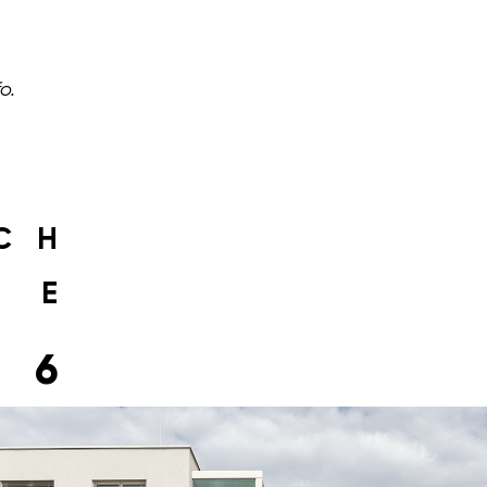
fo.
CH
SE
26