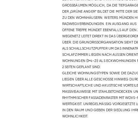
BÄUMEN MÖGLICH, DA DIE TIEFGARAGE SEITL
GRÜNE ANGER“ BILDET DIE MITTE DER SIEDLUN
N WOHNHÄUSERN. WEITERS MÜNDEN HIER ALLE
VERBINDUNGEN. EIN AUSGANG AUS DER TIEFG
TREPPE MÜNDET EBENFALLS AUF DEN ZENTRAL
TZ LEITET DIREKT IN DAS ÜBERGEORDNETE R
IE GRUNDRISSORGANISATION SIEHT DIE NEB
ALLSCHUTZPUFFER UM DAS INNENATRIUM VOR
IMMER LIEGEN NACH AUSSEN ORIENTIERT, WOB
N (3+4-ZI) ALS ECKWOHNUNGEN MIT AUSBL
GEPLANT SIND.
GLEICHE WOHNUNGSTYPEN SOWIE DIE DAZUG
LIEGEN ÜBER ALLE GESCHOSSE HINWEG DU
WIRTSCHAFTLICHE UND AKUSTISCHE VORTEILE
MASSIVBAUWEISE MIT STAHLBETONDECKEN UN
RHYTHMISCHER FASSADENRASTER MIT WDVS-
WERTIGKEIT. UNREGELMÄSSIG VORGESETZTE LO
N DEN RAUM UND GEBEN DER SIEDLUNG IHRE E
OHNLICHKEIT.